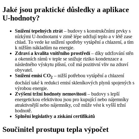
Jaké jsou praktické důsledky a aplikace
U-hodnoty?
Snížení tepelných ztrát
– budovy s konstrukčními prvky s
nízkými U-hodnotami v zimě lépe udržují teplo a v létě zase
chlad. To vede ke snížení spotřeby vytápění a chlazení, a tím
k nižším nákladům na energie.
Zdraví a kvalita vnitřního prostředí
– díky udržování stěn
a okenních rámů v teple se snižuje riziko kondenzace a
následného výskytu plísní, což má pozitivní vliv na zdraví
obyvatel.
Snížení emisí CO
– nižší potřebou vytápění a chlazení
2
dochází také k redukci emisí skleníkových plynů spojených s
výrobou energie.
Zvýšení tržní hodnoty nemovitosti
– budovy s lepší
energetickou efektivitou jsou pro kupující nebo nájemníky
atraktivnější nebo nájemníky, což může vést k vyšší tržní
hodnotě.
Splnění legislativy a získání certifikátů
Součinitel prostupu tepla výpočet