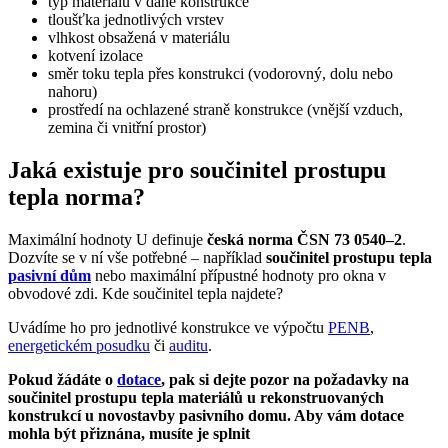
typ materiálů v dané konstrukce
tloušťka jednotlivých vrstev
vlhkost obsažená v materiálu
kotvení izolace
směr toku tepla přes konstrukci (vodorovný, dolu nebo
nahoru)
prostředí na ochlazené straně konstrukce (vnější vzduch,
zemina či vnitřní prostor)
Jaká existuje pro součinitel prostupu
tepla norma?
Maximální hodnoty U definuje
česká norma ČSN 73 0540–2
.
Dozvíte se v ní vše potřebné – například
součinitel prostupu tepla
pasivní dům
nebo maximální přípustné hodnoty pro okna v
obvodové zdi. Kde součinitel tepla najdete?
Uvádíme ho pro jednotlivé konstrukce ve výpočtu
PENB
,
energetickém posudku
či
auditu
.
Pokud žádáte o
dotace
, pak si dejte pozor na
požadavky na
součinitel prostupu tepla
materiálů
u rekonstruovaných
konstrukcí u novostavby pasivního domu. Aby vám dotace
mohla být přiznána, musíte je splnit