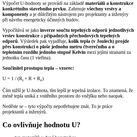
Výpočet U-hodnoty se provádí na základě
materiálů a konstrukce
konkrétního stavebního prvku
. Zahrnuje
všechny vrstvy a
komponenty
a je důležitým nástrojem pro projektanty a inženýry
při návrhu energeticky účinných budov.
Vypočítává se jako
inverze součtu tepelných odporů jednotlivých
vrstev konstrukce
a
případných přechodových tepelných
odporů
. Výsledek pak vyjadřuje,
kolik tepla (v Joulech) projde
přes konstrukci o ploše jednoho metru čtverečního a o
teplotním rozdílu jednoho stupně Kelvin
mezi jejími stranami za
jednotku času (1 vteřina).
Součinitel prostupu tepla – vzorec
:
U = 1 / (R
+ R + R
)
i
e
Čím nižší je U-hodnota, tím lepší je tepelná izolace. To znamená, že
méně tepla uniká z vnitřního prostoru do vnějšku nebo naopak.
Neděste se – tyto výpočty nepotřebujete znát. To je práce
projektantů a inženýrů.
Co ovlivňuje hodnotu U?