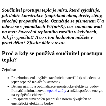
Součinitel prostupu tepla je míra, která vyjadřuje,
jak dobře konstrukce (například okna, dveře, stěny,
střechy) propouští teplo. Označuje se písmenem U a
udává se v jednotkách W/(m²·K), což znamená watt
na metr čtvereční teplotního rozdílu v kelvinech,.
Jak ji vypočítat? A co s tou hodnotou můžete v
praxi dělat? Zjistíte dále v textu.
Proč a kdy se používá součinitel prostupu
tepla?
Zejména:
Pro zhodnocení a výběr stavebních materiálů (s ohledem na
jejich tepelně izolační vlastnosti).
Během návrhu a optimalizace energetické efektivity budov.
Pomáhá minimalizovat
tepelné ztráty
a snížit spotřebu energie
na vytápění a chlazení.
Pro splnění stavebních předpisů a norem týkajících se
energetické efektivity budov.