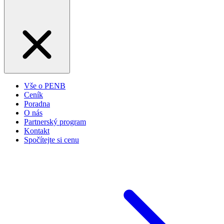
Vše o PENB
Ceník
Poradna
O nás
Partnerský program
Kontakt
Spočítejte si cenu