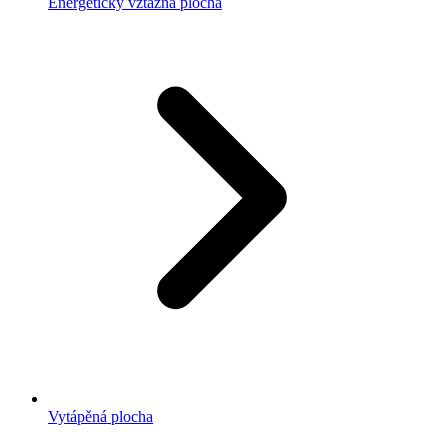
Energeticky vztažná plocha
Vytápěná plocha