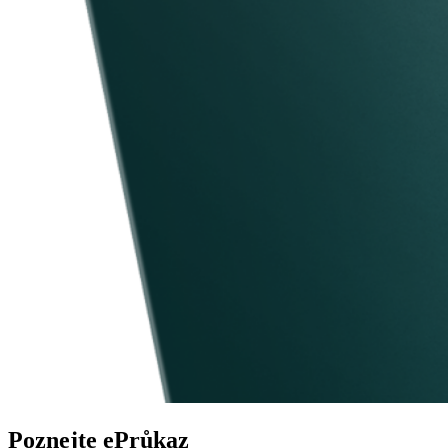
Poznejte ePrůkaz