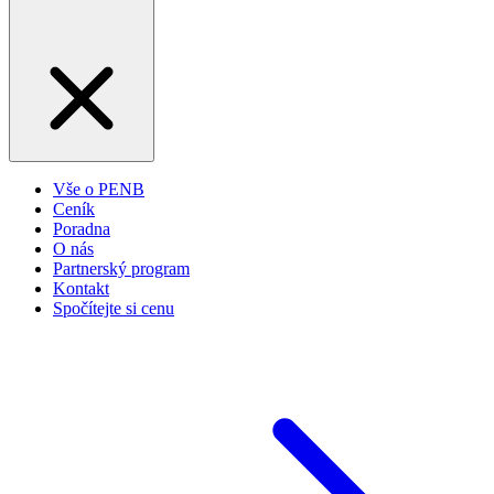
Vše o PENB
Ceník
Poradna
O nás
Partnerský program
Kontakt
Spočítejte si cenu