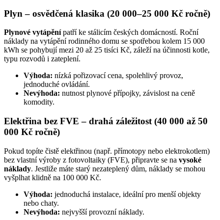
Plyn – osvědčená klasika (20 000–25 000 Kč ročně)
Plynové vytápění
patří ke stálicím českých domácností. Roční
náklady na vytápění rodinného domu se spotřebou kolem 15 000
kWh se pohybují mezi 20 až 25 tisíci Kč, záleží na účinnosti kotle,
typu rozvodů i zateplení.
Výhoda:
nízká pořizovací cena, spolehlivý provoz,
jednoduché ovládání.
Nevýhoda:
nutnost plynové přípojky, závislost na ceně
komodity.
Elektřina bez FVE – drahá záležitost (40 000 až 50
000 Kč ročně)
Pokud topíte čistě elektřinou (např. přímotopy nebo elektrokotlem)
bez vlastní výroby z fotovoltaiky (FVE), připravte se na
vysoké
náklady
. Jestliže máte starý nezateplený dům, náklady se mohou
vyšplhat klidně na 100 000 Kč.
Výhoda:
jednoduchá instalace, ideální pro menší objekty
nebo chaty.
Nevýhoda:
nejvyšší provozní náklady.