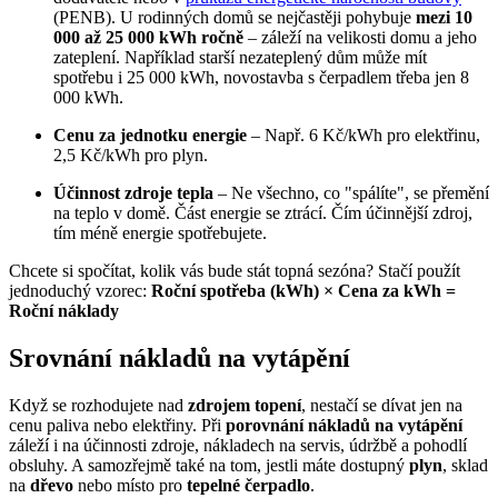
(PENB). U rodinných domů se nejčastěji pohybuje
mezi 10
000 až 25 000 kWh ročně
– záleží na velikosti domu a jeho
zateplení. Například starší nezateplený dům může mít
spotřebu i 25 000 kWh, novostavba s čerpadlem třeba jen 8
000 kWh.
Cenu za jednotku energie
– Např. 6 Kč/kWh pro elektřinu,
2,5 Kč/kWh pro plyn.
Účinnost zdroje tepla
– Ne všechno, co "spálíte", se přemění
na teplo v domě. Část energie se ztrácí. Čím účinnější zdroj,
tím méně energie spotřebujete.
Chcete si spočítat, kolik vás bude stát topná sezóna? Stačí použít
jednoduchý vzorec:
Roční spotřeba (kWh) × Cena za kWh =
Roční náklady
Srovnání nákladů na vytápění
Když se rozhodujete nad
zdrojem topení
, nestačí se dívat jen na
cenu paliva nebo elektřiny. Při
porovnání nákladů na vytápění
záleží i na účinnosti zdroje, nákladech na servis, údržbě a pohodlí
obsluhy. A samozřejmě také na tom, jestli máte dostupný
plyn
, sklad
na
dřevo
nebo místo pro
tepelné čerpadlo
.