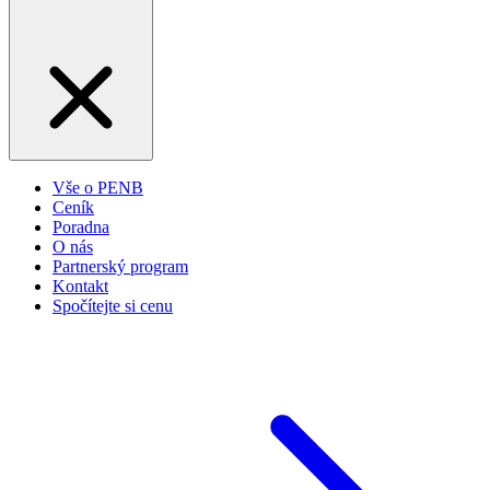
Vše o PENB
Ceník
Poradna
O nás
Partnerský program
Kontakt
Spočítejte si cenu