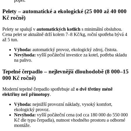
popel.
Pelety – automatické a ekologické (25 000 až 40 000
Kč ročně)
Pelety se spalují v
automatických kotlích
s minimální obsluhou.
Cena pelet se aktuálně drží kolem 7–8 Kč/kg, roční spotřeba bývá 4
až 5 tun.
Výhoda:
automatický provoz, ekologický zdroj, čistota.
Nevýhoda:
vyšší počáteční investice za kotel, potřeba skladu
na palivo.
Tepelné čerpadlo – nejlevnější dlouhodobě (8 000–15
000 Kč ročně)
Moderní tepelné čerpadlo spotřebuje až
o dvě třetiny méně
elektřiny než přímotopy
.
Výhoda:
nejnižší provozní náklady, vysoký komfort,
ekologický provoz.
Nevýhoda:
vyšší počáteční cena (od cca 180 000 do 550 000
Kč dle typu čerpadla), nutnost vhodného prostoru a odborné
montáže.