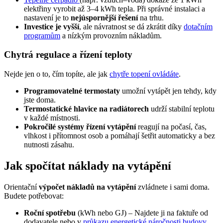
elektřiny vyrobit až 3–4 kWh tepla. Při správné instalaci a
nastavení je to
nejúspornější řešení
na trhu.
Investice je vyšší
, ale návratnost se dá zkrátit díky
dotačním
programům
a nízkým provozním nákladům.
Chytrá regulace a řízení teploty
Nejde jen o to, čím topíte, ale jak
chytře topení ovládáte
.
Programovatelné termostaty
umožní vytápět jen tehdy, kdy
jste doma.
Termostatické hlavice na radiátorech
udrží stabilní teplotu
v každé místnosti.
Pokročilé systémy řízení vytápění
reagují na počasí, čas,
vlhkost i přítomnost osob a pomáhají šetřit automaticky a bez
nutnosti zásahu.
Jak spočítat náklady na vytápění
Orientační
výpočet nákladů na vytápění
zvládnete i sami doma.
Budete potřebovat:
Roční spotřebu
(kWh nebo GJ) – Najdete ji na faktuře od
dodavatele nebo v
průkazu energetické náročnosti budovy