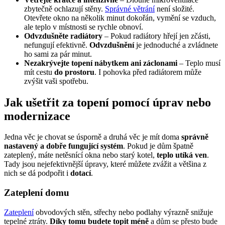
zbytečně ochlazují stěny.
Správné větrání
není složité.
Otevřete okno na několik minut dokořán, vymění se vzduch,
ale teplo v místnosti se rychle obnoví.
Odvzdušněte radiátory
– Pokud radiátory hřejí jen zčásti,
nefungují efektivně.
Odvzdušnění
je jednoduché a zvládnete
ho sami za pár minut.
Nezakrývejte topení nábytkem ani záclonami
– Teplo musí
mít cestu
do prostoru
. I pohovka před radiátorem může
zvýšit vaši spotřebu.
Jak ušetřit za topení pomocí úprav nebo
modernizace
Jedna věc je chovat se úsporně a druhá věc je mít doma
správně
nastavený a dobře fungující systém
. Pokud je dům špatně
zateplený, máte netěsnící okna nebo starý kotel,
teplo utíká ven
.
Tady jsou nejefektivnější úpravy, které můžete zvážit a většina z
nich se dá podpořit i
dotací
.
Zateplení domu
Zateplení
obvodových stěn, střechy nebo podlahy výrazně snižuje
tepelné ztráty.
Díky tomu budete topit méně
a dům se přesto bude