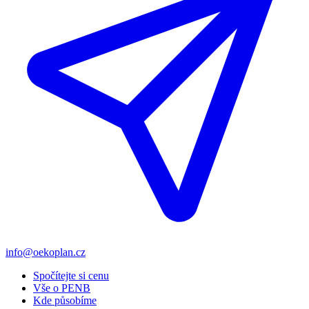
info@oekoplan.cz
Spočítejte si cenu
Vše o PENB
Kde působíme