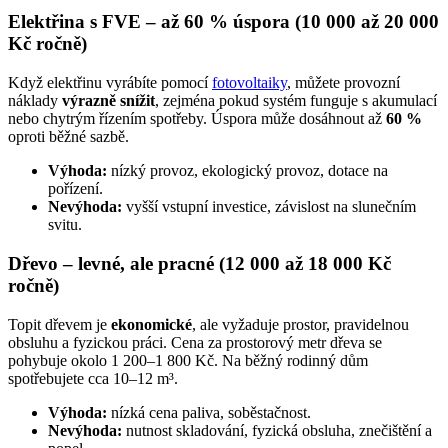
Elektřina s FVE – až 60 % úspora (10 000 až 20 000
Kč ročně)
Když elektřinu vyrábíte pomocí
fotovoltaiky
, můžete provozní
náklady
výrazně snížit
, zejména pokud systém funguje s akumulací
nebo chytrým řízením spotřeby. Úspora může dosáhnout až
60 %
oproti běžné sazbě.
Výhoda:
nízký provoz, ekologický provoz, dotace na
pořízení.
Nevýhoda:
vyšší vstupní investice, závislost na slunečním
svitu.
Dřevo – levné, ale pracné (12 000 až 18 000 Kč
ročně)
Topit dřevem je
ekonomické
, ale vyžaduje prostor, pravidelnou
obsluhu a fyzickou práci. Cena za prostorový metr dřeva se
pohybuje okolo 1 200–1 800 Kč. Na běžný rodinný dům
spotřebujete cca 10–12 m³.
Výhoda:
nízká cena paliva, soběstačnost.
Nevýhoda:
nutnost skladování, fyzická obsluha, znečištění a