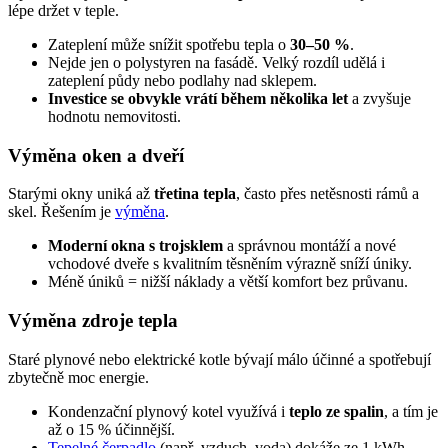
lépe držet v teple.
Zateplení může snížit spotřebu tepla o
30–50 %
.
Nejde jen o polystyren na fasádě. Velký rozdíl udělá i
zateplení půdy nebo podlahy nad sklepem.
Investice se obvykle vrátí během několika let
a zvyšuje
hodnotu nemovitosti.
Výměna oken a dveří
Starými okny uniká až
třetina tepla
, často přes netěsnosti rámů a
skel. Řešením je
výměna
.
Moderní okna s trojsklem
a správnou montáží a nové
vchodové dveře s kvalitním těsněním výrazně sníží úniky.
Méně úniků = nižší náklady a větší komfort bez průvanu.
Výměna zdroje tepla
Staré plynové nebo elektrické kotle bývají málo účinné a spotřebují
zbytečně moc energie.
Kondenzační plynový kotel využívá i
teplo ze spalin
, a tím je
až o 15 % účinnější.
Tepelné čerpadlo
(např. vzduch–voda) dokáže ze 1 kWh