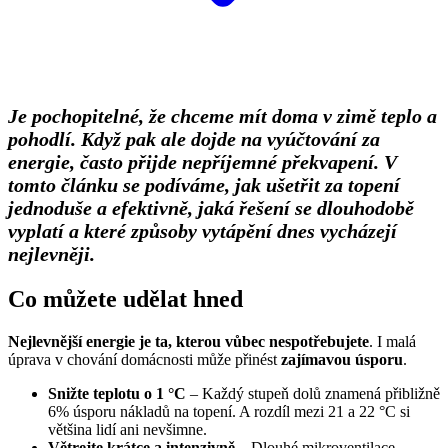
Je pochopitelné, že chceme mít doma v zimě teplo a
pohodlí. Když pak ale dojde na vyúčtování za
energie, často přijde nepříjemné překvapení. V
tomto článku se podíváme, jak ušetřit za topení
jednoduše a efektivně, jaká řešení se dlouhodobě
vyplatí a které způsoby vytápění dnes vycházejí
nejlevněji.
Co můžete udělat hned
Nejlevnější energie je ta, kterou vůbec nespotřebujete
. I malá
úprava v chování domácnosti může přinést
zajímavou
úsporu
.
Snižte teplotu o 1 °C
– Každý stupeň dolů znamená přibližně
6% úsporu nákladů na topení. A rozdíl mezi 21 a 22 °C si
většina lidí ani nevšimne.
Větrejte krátce a intenzivně
– Dlouhé mikroventilace